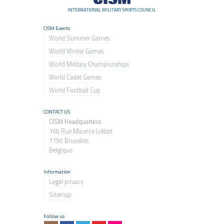
INTERNATIONAL MILITARY SPORTS COUNCIL
CISM Events
World Summer Games
World Winter Games
World Military Championship
s
World Cadet Games
World Football Cup
CONTACT US
CISM Headquarters
16b Rue Maurice Liétart
1150 Bruxelles
Belgique
Information
Legal privacy
Sitemap
Follow us