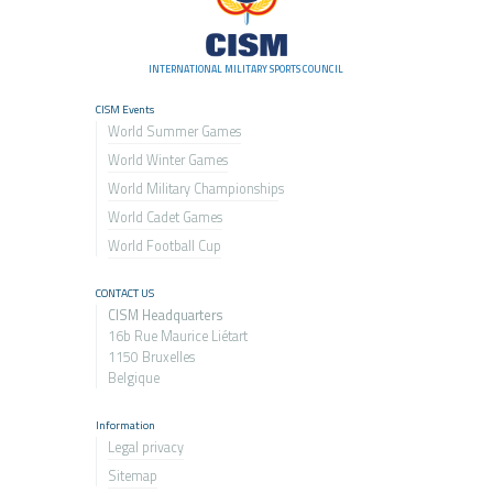
INTERNATIONAL MILITARY SPORTS COUNCIL
CISM Events
World Summer Games
World Winter Games
World Military Championship
s
World Cadet Games
World Football Cup
CONTACT US
CISM Headquarters
16b Rue Maurice Liétart
1150 Bruxelles
Belgique
Information
Legal privacy
Sitemap