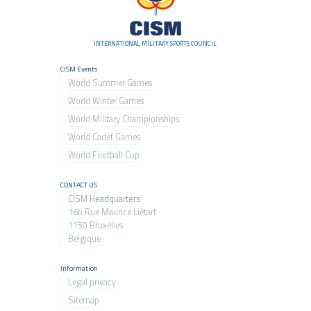
INTERNATIONAL MILITARY SPORTS COUNCIL
CISM Events
World Summer Games
World Winter Games
World Military Championship
s
World Cadet Games
World Football Cup
CONTACT US
CISM Headquarters
16b Rue Maurice Liétart
1150 Bruxelles
Belgique
Information
Legal privacy
Sitemap