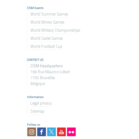
CISM Events
World Summer Games
World Winter Games
World Military Championship
s
World Cadet Games
World Football Cup
CONTACT US
CISM Headquarters
16b Rue Maurice Liétart
1150 Bruxelles
Belgique
Information
Legal privacy
Sitemap
Follow us