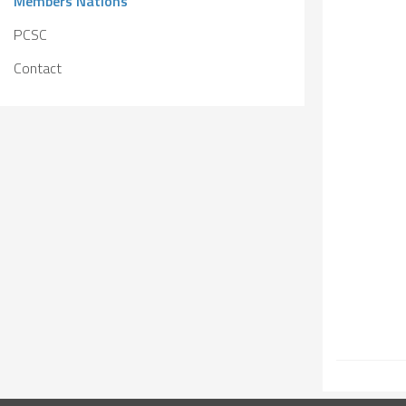
Members Nations
Solidarity
Games
Congress
PCSC
Sport and
CISM Military
Board of
Contact
Peace
World
Directors
Football Cup
Meetings
CISM
Parasport
Other CISM
Members
Events
Nations
PCSC
Contact