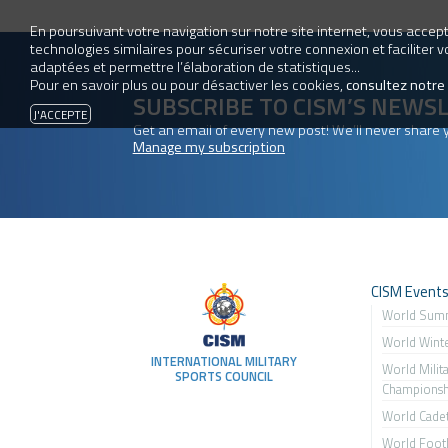
En poursuivant votre navigation sur notre site internet, vous accepte
technologies similaires pour sécuriser votre connexion et faciliter 
adaptées et permettre l’élaboration de statistiques...
Pour en savoir plus ou pour désactiver les cookies,
consultez notre
SUBSCRIBE TO CISM’S NEWS
Get an email of every new post! We’ll never share 
Manage my subscription
CISM Event
World Sum
World Wint
INTERNATIONAL MILITARY
World Milit
SPORTS COUNCIL
Championsh
World Cade
World Footb