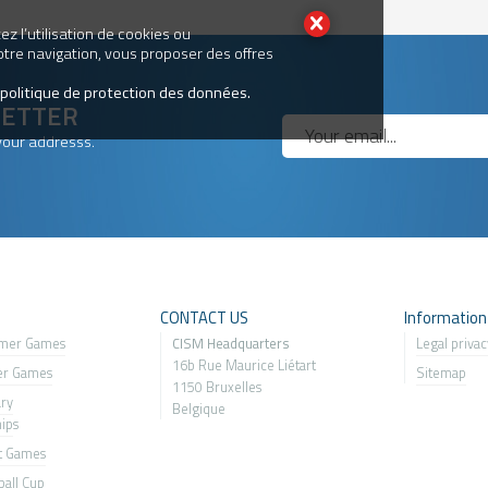
z l’utilisation de cookies ou
votre navigation, vous proposer des offres
 politique de protection des données.
LETTER
your addresss.
s
CONTACT US
Information
mer Games
CISM Headquarters
Legal privac
16b Rue Maurice Liétart
er Games
Sitemap
1150 Bruxelles
ary
Belgique
ip
s
t Games
all Cup