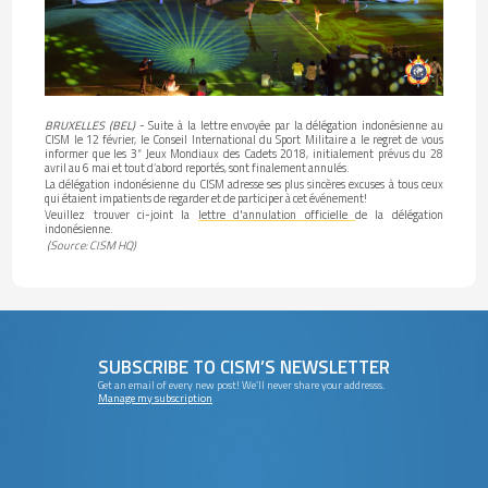
BRUXELLES (BEL)
- Suite à la lettre envoyée par la délégation indonésienne au
CISM le 12 février, le Conseil International du Sport Militaire a le regret de vous
informer que les 3
Jeux Mondiaux des Cadets 2018, initialement prévus du 28
e
avril au 6 mai et tout d’abord reportés, sont finalement annulés.
La délégation indonésienne du CISM adresse ses plus sincères excuses à tous ceux
qui étaient impatients de regarder et de participer à cet événement!
Veuillez trouver ci-joint la
lettre d'annulation officielle
de la délégation
indonésienne.
(Source: CISM HQ)
SUBSCRIBE TO CISM’S NEWSLETTER
Get an email of every new post! We’ll never share your addresss.
Manage my subscription