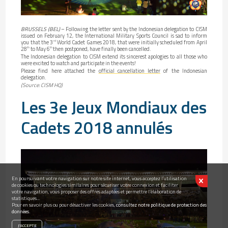
BRUSSELS (BEL)
– Following the letter sent by the Indonesian delegation to CISM
issued on February 12, the International Military Sports Council is sad to inform
you that the 3
World Cadet Games 2018, that were initially scheduled from April
rd
28
to May 6
then postponed, have finally been cancelled.
th
th
The Indonesian delegation to CISM extend its sincerest apologies to all those who
were excited to watch and participate in the events!
Please find here attached the
official cancellation letter
of the Indonesian
delegation.
(Source: CISM HQ)
Les 3e Jeux Mondiaux des
Cadets 2018 annulés
En poursuivant votre navigation sur notre site internet, vous acceptez l’utilisation
de cookies ou technologies similaires pour sécuriser votre connexion et faciliter
votre navigation, vous proposer des offres adaptées et permettre l’élaboration de
statistiques...
Pour en savoir plus ou pour désactiver les cookies,
consultez notre politique de protection des
données.